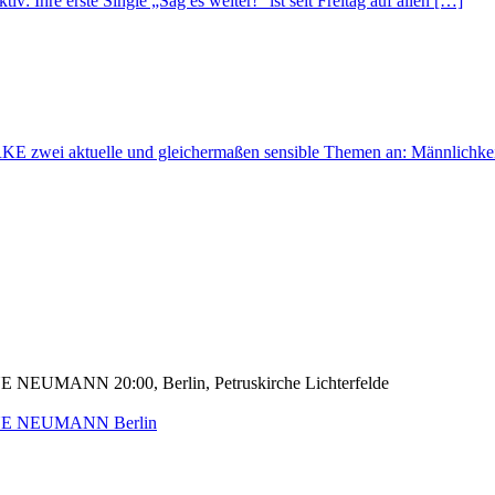
: Ihre erste Single „Sag es weiter!“ ist seit Freitag auf allen […]
 aktuelle und gleichermaßen sensible Themen an: Männlichkeit u
iANNE NEUMANN
20:00, Berlin, Petruskirche Lichterfelde
iANNE NEUMANN
Berlin