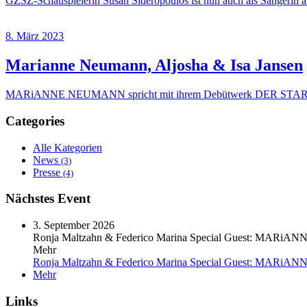
GZSZ-Schauspielerin Susan Sideropoulos ist nun auch als Sängerin aktiv
8. März 2023
Marianne Neumann, Aljosha & Isa Jansen
MARiANNE NEUMANN spricht mit ihrem Debütwerk DER STARKE zwei
Categories
Alle Kategorien
News
(3)
Presse
(4)
Nächstes Event
3. September 2026
Ronja Maltzahn & Federico Marina Special Guest: MAR
Mehr
Ronja Maltzahn & Federico Marina Special Guest: MAR
Mehr
Links