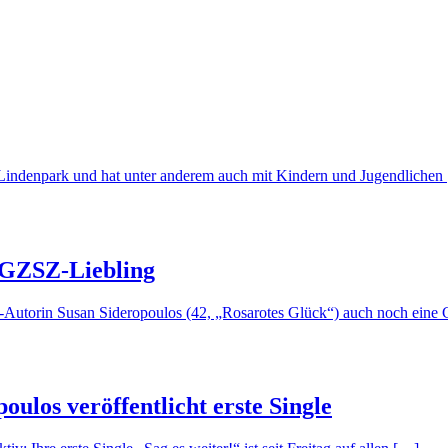
Lindenpark und hat unter anderem auch mit Kindern und Jugendlichen
r GZSZ-Liebling
er-Autorin Susan Sideropoulos (42, „Rosarotes Glück“) auch noch eine
ulos veröffentlicht erste Single