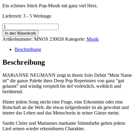
Ein schönes Stück Pop-Musik mit ganz viel Herz.
Lieferzeit:
3 - 5 Werktage
CD
Album
In den Warenkorb
-
Artikelnummer:
MNOS 230026
Kategorie:
Musik
Mein
Name
Beschreibung
ist
Menge
Beschreibung
MARiANNE NEUMANN zeigt in ihrem Solo Debüt “Mein Name
ist” die ganze Palette ihres Deep Pop Repertoires von ganz “gut
gelaunt” und windig verspielt bis tief verletzlich, weiblich und
berührend.
Hinter jedem Song steckt eine Frage, eine Erkenntnis oder eine
Botschaft an die Welt, die etwas tiefgreifender ist als gewohnt und
immer das Leben und das Menschsein in seiner Gänze meint.
Sanfte Chöre und Mariannes markante Stimmfarbe geben jedem
Lied seinen wieder erkennbaren Charakter.