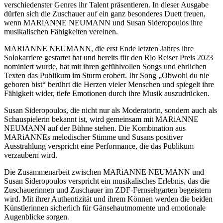
verschiedenster Genres ihr Talent präsentieren. In dieser Ausgabe
dürfen sich die Zuschauer auf ein ganz besonderes Duett freuen,
wenn MARiANNE NEUMANN und Susan Sideropoulos ihre
musikalischen Fähigkeiten vereinen.
MARiANNE NEUMANN, die erst Ende letzten Jahres ihre
Solokarriere gestartet hat und bereits für den Rio Reiser Preis 2023
nominiert wurde, hat mit ihren gefühlvollen Songs und ehrlichen
Texten das Publikum im Sturm erobert. Ihr Song „Obwohl du nie
geboren bist“ berührt die Herzen vieler Menschen und spiegelt ihre
Fähigkeit wider, tiefe Emotionen durch ihre Musik auszudrücken.
Susan Sideropoulos, die nicht nur als Moderatorin, sondern auch als
Schauspielerin bekannt ist, wird gemeinsam mit MARiANNE
NEUMANN auf der Bühne stehen. Die Kombination aus
MARiANNEs melodischer Stimme und Susans positiver
Ausstrahlung verspricht eine Performance, die das Publikum
verzaubern wird.
Die Zusammenarbeit zwischen MARiANNE NEUMANN und
Susan Sideropoulos verspricht ein musikalisches Erlebnis, das die
Zuschauerinnen und Zuschauer im ZDF-Fernsehgarten begeistern
wird. Mit ihrer Authentizität und ihrem Können werden die beiden
Künstlerinnen sicherlich für Gänsehautmomente und emotionale
Augenblicke sorgen.