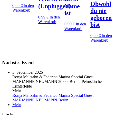
Obwohl
(Unplugged)
Name
0,99
€
In den
du nie
Warenkorb
ist
geboren
0,99
€
In den
Warenkorb
bist
0,99
€
In den
Warenkorb
0,99
€
In den
Warenkorb
Nächstes Event
3. September 2026
Ronja Maltzahn & Federico Marina Special Guest:
MARiANNE NEUMANN
20:00, Berlin, Petruskirche
Lichterfelde
Mehr
Ronja Maltzahn & Federico Marina Special Guest:
MARiANNE NEUMANN
Berlin
Mehr
Links