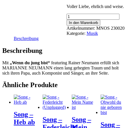
Voller Liebe, ehrlich und weise.
Song
-
In den Warenkorb
Wenn
Artikelnummer:
MNOS 230020
du
Kategorie:
Musik
jung
Beschreibung
bist
(Akustik)
Beschreibung
Menge
Mit
„Wenn du jung bist“
featuring Rainer Neumann erfüllt sich
MARIANNE NEUMANN einen lang gehegten Traum und holt
sich ihren Papa, auch Komponist und Sänger, an ihre Seite.
Ähnliche Produkte
Song –
Song –
Song –
Heb ab
Song –
Federleicht
Mein