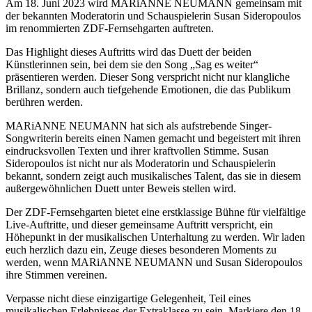
Am 18. Juni 2023 wird MARiANNE NEUMANN gemeinsam mit
der bekannten Moderatorin und Schauspielerin Susan Sideropoulos
im renommierten ZDF-Fernsehgarten auftreten.
Das Highlight dieses Auftritts wird das Duett der beiden
Künstlerinnen sein, bei dem sie den Song „Sag es weiter“
präsentieren werden. Dieser Song verspricht nicht nur klangliche
Brillanz, sondern auch tiefgehende Emotionen, die das Publikum
berühren werden.
MARiANNE NEUMANN hat sich als aufstrebende Singer-
Songwriterin bereits einen Namen gemacht und begeistert mit ihren
eindrucksvollen Texten und ihrer kraftvollen Stimme. Susan
Sideropoulos ist nicht nur als Moderatorin und Schauspielerin
bekannt, sondern zeigt auch musikalisches Talent, das sie in diesem
außergewöhnlichen Duett unter Beweis stellen wird.
Der ZDF-Fernsehgarten bietet eine erstklassige Bühne für vielfältige
Live-Auftritte, und dieser gemeinsame Auftritt verspricht, ein
Höhepunkt in der musikalischen Unterhaltung zu werden. Wir laden
euch herzlich dazu ein, Zeuge dieses besonderen Moments zu
werden, wenn MARiANNE NEUMANN und Susan Sideropoulos
ihre Stimmen vereinen.
Verpasse nicht diese einzigartige Gelegenheit, Teil eines
musikalischen Erlebnisses der Extraklasse zu sein. Markiere den 18.